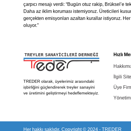
çarpıcı mesajı verdi: “Bugün otuz rakip, Brüksel’e te
Daha az iklim koruması istemiyoruz. Üreticileri kus
gerçekten emisyonları azaltan kurallar istiyoruz. Her
oluyor.”
Hızlı M
Hakkımı
İlgili Sit
TREDER olarak, üyelerimiz arasındaki
ișbirliğini güçlendirerek treyler sanayini
Üye Fir
ve üretimini geliștirmeyi hedeflemekteyiz.
Yönetim
Her hakkı saklıdır. Copyright © 2024 - TREDER