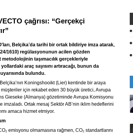
 VECTO çağrısı: “Gerçekçi
ır”
arı, Belçika’da tarihi bir ortak bildiriye imza atarak,
024/1610) regülasyonunun acilen gözden
ut metodolojinin taşımacılık gerçekleriyle
yollardaki araç sayısını artıracağı, bunun da
 uyarısında bulundu.
 Belçika’nın Koningshooikt (Lier) kentinde bir araya
 müşteriler için rekabet eden 30 büyük üretici, Avrupa
Jens Gieseke (Almanya) gözetiminde Avrupa Komisyonu
çe imzaladı. Ortak mesaj Sektör AB’nin iklim hedeflerini
rımı amaca hizmet etmiyor.
rum
 CO₂ emisyonu olmamasına rağmen, CO₂ standartlarını