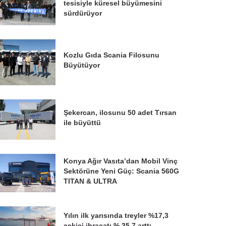
tesisiyle küresel büyümesini
sürdürüyor
Kozlu Gıda Scania Filosunu
Büyütüyor
Şekercan, ilosunu 50 adet Tırsan
ile büyüttü
Konya Ağır Vasıta’dan Mobil Vinç
Sektörüne Yeni Güç: Scania 560G
TITAN & ULTRA
Yılın ilk yarısında treyler %17,3
çekici ihracatı % 35,7 arttı