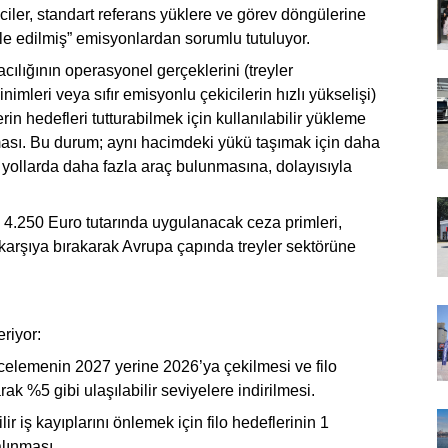
ciler, standart referans yüklere ve görev döngülerine
 edilmiş” emisyonlardan sorumlu tutuluyor.
cılığının operasyonel gerçeklerini (treyler
nimleri veya sıfır emisyonlu çekicilerin hızlı yükselişi)
in hedefleri tutturabilmek için kullanılabilir yükleme
nması. Bu durum; aynı hacimdeki yükü taşımak için daha
 yollarda daha fazla araç bulunmasına, dolayısıyla
n 4.250 Euro tutarında uygulanacak ceza primleri,
şı karşıya bırakarak Avrupa çapında treyler sektörüne
riyor:
lemenin 2027 yerine 2026’ya çekilmesi ve filo
ak %5 gibi ulaşılabilir seviyelere indirilmesi.
 iş kayıplarını önlemek için filo hedeflerinin 1
lınması.