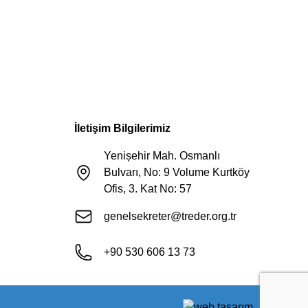
İletişim Bilgilerimiz
Yenișehir Mah. Osmanlı
Bulvarı, No: 9 Volume Kurtköy
Ofis, 3. Kat No: 57
genelsekreter@treder.org.tr
+90 530 606 13 73