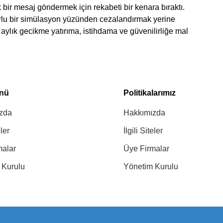
k bir mesaj göndermek için rekabeti bir kenara bıraktı.
urlu bir simülasyon yüzünden cezalandırmak yerine
 aylık gecikme yatırıma, istihdama ve güvenilirliğe mal
enü
Politikalarımız
zda
Hakkımızda
eler
İlgili Siteler
malar
Üye Firmalar
 Kurulu
Yönetim Kurulu