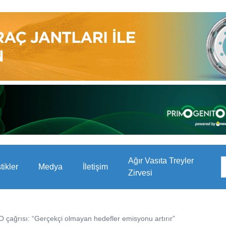
Ağır Vasıta Treyler
stikler
Medya
İletişim
Zirvesi
O çağrısı: “Gerçekçi olmayan hedefler emisyonu artırır”