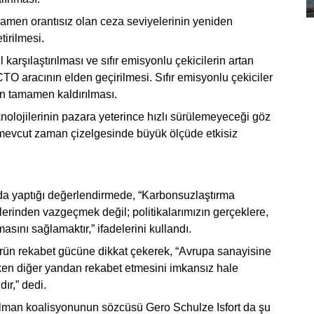
mamen orantısız olan ceza seviyelerinin yeniden
irilmesi.
rşılaştırılması ve sıfır emisyonlu çekicilerin artan
CTO aracının elden geçirilmesi. Sıfır emisyonlu çekiciler
in tamamen kaldırılması.
eknolojilerinin pazara yeterince hızlı sürülemeyeceği göz
 mevcut zaman çizelgesinde büyük ölçüde etkisiz
da yaptığı değerlendirmede, “Karbonsuzlaştırma
rinden vazgeçmek değil; politikalarımızın gerçeklere,
asını sağlamaktır,” ifadelerini kullandı.
ün rekabet gücüne dikkat çekerek, “Avrupa sanayisine
ken diğer yandan rekabet etmesini imkansız hale
dır,” dedi.
u Alman koalisyonunun sözcüsü Gero Schulze Isfort da şu