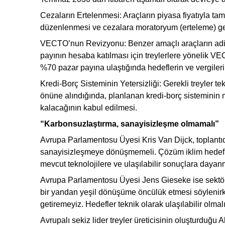
Cezaların Ertelenmesi: Araçların piyasa fiyatıyla ta
düzenlenmesi ve cezalara moratoryum (erteleme) get
VECTO’nun Revizyonu: Benzer amaçlı araçların adil ka
payının hesaba katılması için treylerlere yönelik VE
%70 pazar payına ulaştığında hedeflerin ve vergiler
Kredi-Borç Sisteminin Yetersizliği: Gerekli treyler t
önüne alındığında, planlanan kredi-borç sisteminin
kalacağının kabul edilmesi.
“Karbonsuzlaştırma, sanayisizleşme olmamalı”
Avrupa Parlamentosu Üyesi Kris Van Dijck, toplantı
sanayisizleşmeye dönüşmemeli. Çözüm iklim hedefle
mevcut teknolojilere ve ulaşılabilir sonuçlara dayanm
Avrupa Parlamentosu Üyesi Jens Gieseke ise sektör
bir yandan yeşil dönüşüme öncülük etmesi söylenir
getiremeyiz. Hedefler teknik olarak ulaşılabilir olmalı
Avrupalı sekiz lider treyler üreticisinin oluşturduğ