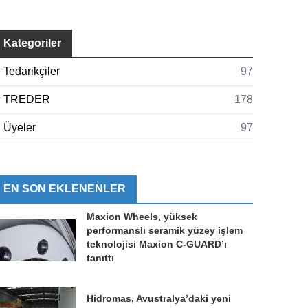
Kategoriler
Tedarikçiler
97
TREDER
178
Üyeler
97
EN SON EKLENENLER
Maxion Wheels, yüksek
performanslı seramik yüzey işlem
teknolojisi Maxion C-GUARD’ı
tanıttı
Hidromas, Avustralya’daki yeni