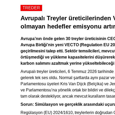
TREDER
Avrupalı Treyler üreticilerinden
olmayan hedefler emisyonu artır
Avrupa’nın önde gelen 30 treyler üreticisinin CEO’l
Avrupa Birliği’nin yeni VECTO (Regulation EU 2
geçirilmesini talep etti. Sektör temsilcileri, mevc
örtüşmediği ve yükleme kapasitelerini düşürerek 
karbon salımını azaltmak yerine yükseltebileceği
Avrupalı treyler üreticileri, 6 Temmuz 2026 tarihinde
gelerek tek ses oldu. Normal şartlarda aynı pazar ve
Parlamentosu üyeleri Kris Van Dijck (Belçika) ve 
ve Parlamentosu’na yönelik ortak bir bildiri ve dilek
tam olarak destekliyor, ancak mevcut kuralların tasa
Sorun: Simülasyon ve gerçeklik arasındaki uçu
Regülasyon (EU) 2024/1610, treylerlerin doğrudan