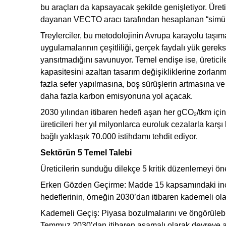
bu araçları da kapsayacak şekilde genişletiyor. Üreti
dayanan VECTO aracı tarafından hesaplanan “simüle
Treylerciler, bu metodolojinin Avrupa karayolu taşıma
uygulamalarının çeşitliliği, gerçek faydalı yük gereksi
yansıtmadığını savunuyor. Temel endişe ise, üreticiler
kapasitesini azaltan tasarım değişikliklerine zorla
fazla sefer yapılmasına, boş sürüşlerin artmasına ve
daha fazla karbon emisyonuna yol açacak.
2030 yılından itibaren hedefi aşan her gCO₂/tkm içi
üreticileri her yıl milyonlarca euroluk cezalarla kar
bağlı yaklaşık 70.000 istihdamı tehdit ediyor.
Sektörün 5 Temel Talebi
Üreticilerin sunduğu dilekçe 5 kritik düzenlemeyi öne
Erken Gözden Geçirme: Madde 15 kapsamındaki ince
hedeflerinin, örneğin 2030’dan itibaren kademeli olar
Kademeli Geçiş: Piyasa bozulmalarını ve öngörülebilir
Temmuz 2030’dan itibaren aşamalı olarak devreye a