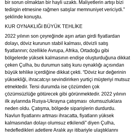
bir sorun olmaktan bir hayli uzaktı. Maliyetlerin artışı bizi
tedirgin etmesine rağmen satışlar memnuniyet vericiydi.”
şeklinde konuştu.
KUR OYNAKLIĞI BÜYÜK TEHLİKE
2022 yılının son çeyreğinde aşırı artan girdi fiyatlardan
dolayı, döviz kurunun stabil kalması, dövizli satış
fiyatlarının; özellikle Avrupa, Afrika, Ortadoğu gibi
bölgelerde yüksek kalmasının endişe oluşturduğuna dikkat
çeken Çulha, bu durumun satış kuru oynaklığı açısından
büyük tehlike içerdiğine dikkat çekti. “Döviz kur değerinin
yüksekliği, ihracatcıyı sevindirirken yurtiçi müşteriyi mutsuz
etmektedir. Tersi durumda ise çözümden çok
çözümsüzlüğe götürecek gibi görünmektedir. 2022 yılının
ilk aylarında Rusya-Ukrayna çatışması olumsuzluklara
neden oldu. Çatışma, bölgede siparişlerin durdurdu.
Navlun fiyatlarını artması ihracatta, fiyatların yüksek
kalmasından dolayı olumsuz etkilendi” diyen Çulha,
hedefledikleri adetlere Aralık ayı itibariyle ulaştıklarını