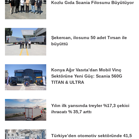
Kozlu Gıda Scania Filosunu Büyütüyor
Şekercan, ilosunu 50 adet Tırsan ile
büyüttü
Konya Ağır Vasıta’dan Mobil Vinç
Sektörüne Yeni Güç: Scania 560G
TITAN & ULTRA
Yılın ilk yarısında treyler %17,3 çekici
ihracatı % 35,7 arttı
Türkiye’den otomotiv sektöründe 41,5