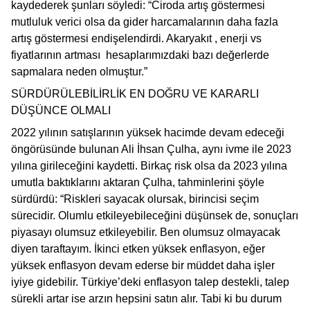
kaydederek şunları söyledi: “Ciroda artış göstermesi
mutluluk verici olsa da gider harcamalarının daha fazla
artış göstermesi endişelendirdi. Akaryakıt , enerji vs
fiyatlarının artması hesaplarımızdaki bazı değerlerde
sapmalara neden olmuştur.”
SÜRDÜRÜLEBİLİRLİK EN DOĞRU VE KARARLI
DÜŞÜNCE OLMALI
2022 yılının satışlarının yüksek hacimde devam edeceği
öngörüsünde bulunan Ali İhsan Çulha, aynı ivme ile 2023
yılına girileceğini kaydetti. Birkaç risk olsa da 2023 yılına
umutla baktıklarını aktaran Çulha, tahminlerini şöyle
sürdürdü: “Riskleri sayacak olursak, birincisi seçim
sürecidir. Olumlu etkileyebileceğini düşünsek de, sonuçları
piyasayı olumsuz etkileyebilir. Ben olumsuz olmayacak
diyen taraftayım. İkinci etken yüksek enflasyon, eğer
yüksek enflasyon devam ederse bir müddet daha işler
iyiye gidebilir. Türkiye’deki enflasyon talep destekli, talep
sürekli artar ise arzın hepsini satın alır. Tabi ki bu durum