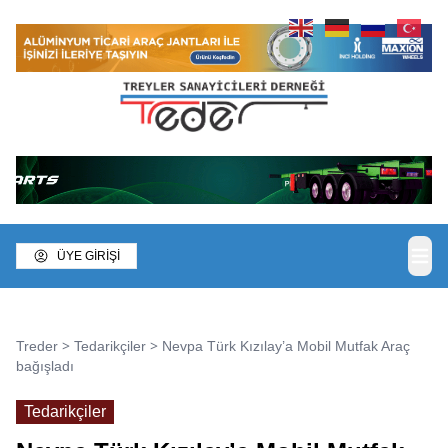
ÜYE GİRİŞİ
>
>
Treder
Tedarikçiler
Nevpa Türk Kızılay’a Mobil Mutfak Araç
bağışladı
Tedarikçiler