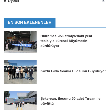
Üyeler
97
EN SON EKLENENLER
Hidromas, Avustralya’daki yeni
tesisiyle küresel büyümesini
sürdürüyor
Kozlu Gıda Scania Filosunu Büyütüyor
Şekercan, ilosunu 50 adet Tırsan ile
büyüttü