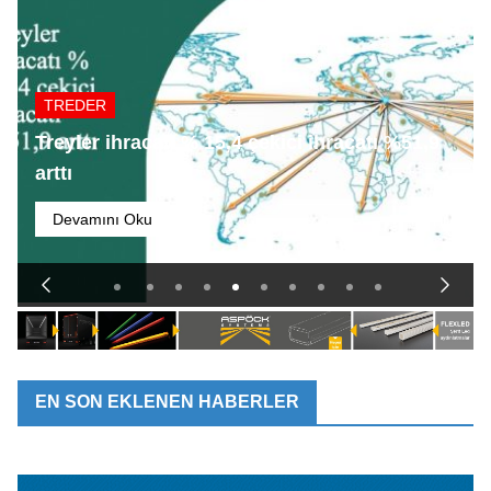
TREDER
Treyler ihracatı % 15,4 çekici ihracatı %51,9
arttı
Devamını Oku
EN SON EKLENEN HABERLER