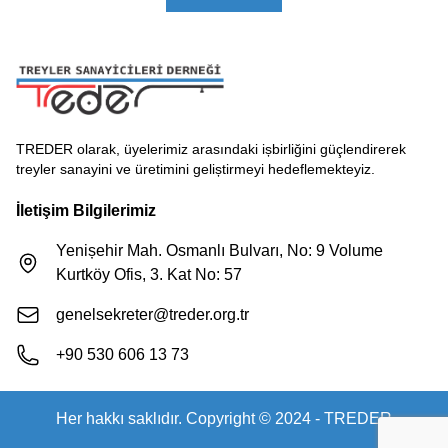
TREDER olarak, üyelerimiz arasındaki ișbirliğini güçlendirerek
treyler sanayini ve üretimini geliștirmeyi hedeflemekteyiz.
İletişim Bilgilerimiz
Yenișehir Mah. Osmanlı Bulvarı, No: 9 Volume
Kurtköy Ofis, 3. Kat No: 57
genelsekreter@treder.org.tr
+90 530 606 13 73
Her hakkı saklıdır. Copyright © 2024 - TREDER