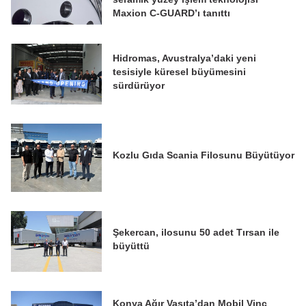
Maxion C-GUARD’ı tanıttı
Hidromas, Avustralya’daki yeni
tesisiyle küresel büyümesini
sürdürüyor
Kozlu Gıda Scania Filosunu Büyütüyor
Şekercan, ilosunu 50 adet Tırsan ile
büyüttü
Konya Ağır Vasıta’dan Mobil Vinç