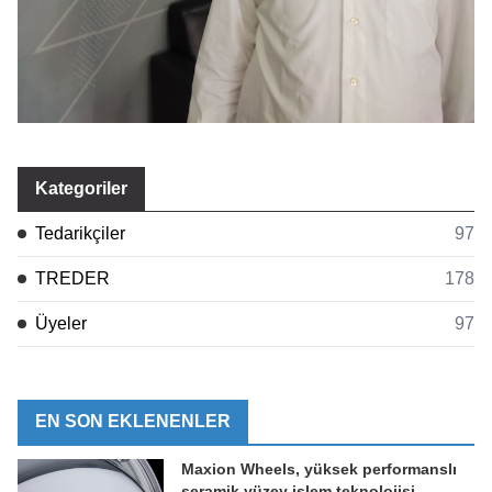
Kategoriler
Tedarikçiler
97
TREDER
178
Üyeler
97
EN SON EKLENENLER
Maxion Wheels, yüksek performanslı
seramik yüzey işlem teknolojisi