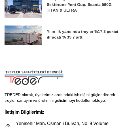
Sektörüne Yeni Güç: Scania 560G
TITAN & ULTRA
Yılın ilk yarısında treyler %17,3 çekici
ihracatı % 35,7 arttı
TREDER olarak, üyelerimiz arasındaki ișbirliğini güçlendirerek
treyler sanayini ve üretimini geliștirmeyi hedeflemekteyiz.
İletişim Bilgilerimiz
Yenișehir Mah. Osmanlı Bulvarı, No: 9 Volume