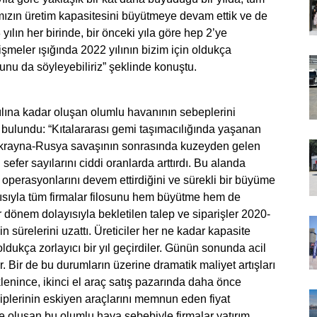
amızın üretim kapasitesini büyütmeye devam ettik ve de
ılın her birinde, bir önceki yıla göre hep 2’ye
şmeler ışığında 2022 yılının bizim için oldukça
ğunu da söyleyebiliriz” şeklinde konuştu.
yılına kadar oluşan olumlu havanının sebeplerini
de bulundu: “Kıtalararası gemi taşımacılığında yaşanan
e Ukrayna-Rusya savaşının sonrasında kuzeyden gelen
sefer sayılarını ciddi oranlarda arttırdı. Bu alanda
operasyonlarını devem ettirdiğini ve sürekli bir büyüme
ayısıyla tüm firmalar filosunu hem büyütme hem de
r dönem dolayısıyla bekletilen talep ve siparişler 2020-
in sürelerini uzattı. Üreticiler her ne kadar kapasite
ldukça zorlayıcı bir yıl geçirdiler. Günün sonunda acil
ar. Bir de bu durumların üzerine dramatik maliyet artışları
eklenince, ikinci el araç satış pazarında daha önce
iplerinin eskiyen araçlarını memnun eden fiyat
 oluşan bu olumlu hava sebebiyle firmalar yatırım