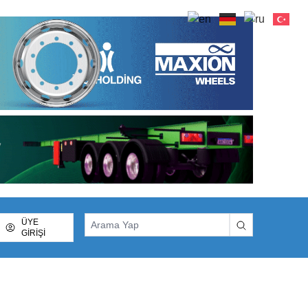
ÜYE
GİRİŞİ