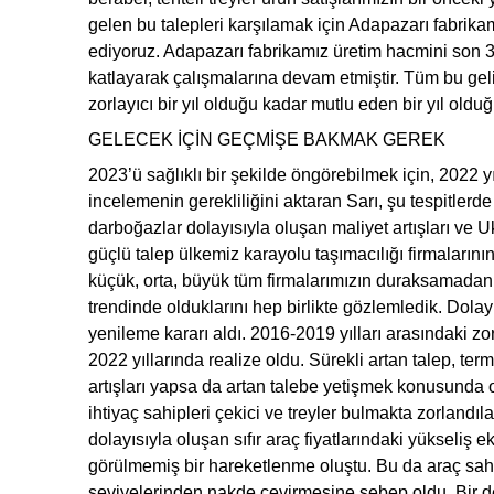
gelen bu talepleri karşılamak için Adapazarı fabrik
ediyoruz. Adapazarı fabrikamız üretim hacmini son 3 y
katlayarak çalışmalarına devam etmiştir. Tüm bu geli
zorlayıcı bir yıl olduğu kadar mutlu eden bir yıl oldu
GELECEK İÇİN GEÇMİŞE BAKMAK GEREK
2023’ü sağlıklı bir şekilde öngörebilmek için, 2022 
incelemenin gerekliliğini aktaran Sarı, şu tespitler
darboğazlar dolayısıyla oluşan maliyet artışları v
güçlü talep ülkemiz karayolu taşımacılığı firmalarının 
küçük, orta, büyük tüm firmalarımızın duraksamadan 
trendinde olduklarını hep birlikte gözlemledik. Dol
yenileme kararı aldı. 2016-2019 yılları arasındaki zo
2022 yıllarında realize oldu. Sürekli artan talep, term
artışları yapsa da artan talebe yetişmek konusunda o
ihtiyaç sahipleri çekici ve treyler bulmakta zorlandıl
dolayısıyla oluşan sıfır araç fiyatlarındaki yükseliş 
görülmemiş bir hareketlenme oluştu. Bu da araç sah
seviyelerinden nakde çevirmesine sebep oldu. Bir de