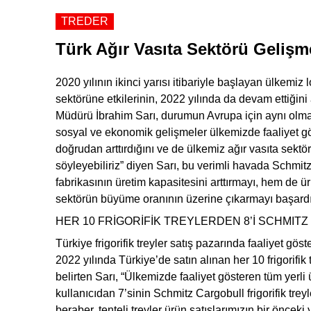
TREDER
Türk Ağır Vasıta Sektörü Gelişmel
2020 yılının ikinci yarısı itibariyle başlayan ülkemiz l
sektörüne etkilerinin, 2022 yılında da devam ettiği
Müdürü İbrahim Sarı, durumun Avrupa için aynı olmadı
sosyal ve ekonomik gelişmeler ülkemizde faaliyet göst
doğrudan arttırdığını ve de ülkemiz ağır vasıta sektör
söyleyebiliriz” diyen Sarı, bu verimli havada Schm
fabrikasının üretim kapasitesini arttırmayı, hem de 
sektörün büyüme oranının üzerine çıkarmayı başardığ
HER 10 FRİGORİFİK TREYLERDEN 8’İ SCHMIT
Türkiye frigorifik treyler satış pazarında faaliyet gös
2022 yılında Türkiye’de satın alınan her 10 frigorif
belirten Sarı, “Ülkemizde faaliyet gösteren tüm yerl
kullanıcıdan 7’sinin Schmitz Cargobull frigorifik treyl
beraber, tenteli treyler ürün satışlarımızın bir önceki