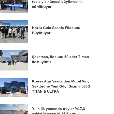
tesisiyle küresel büyümesini
sürdürüyor
Kozlu Gıda Scania Filosunu
Büyütüyor
Şekercan, ilosunu 50 adet Tırsan
ile büyüttü
Konya Ağır Vasıta’dan Mobil Vinç
Sektörüne Yeni Güç: Scania 560G
TITAN & ULTRA
Yılın ilk yarısında treyler %17,3
çekici ihracatı % 35,7 arttı