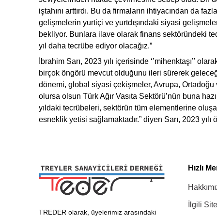
iştahını arttırdı. Bu da firmaların ihtiyacından da f
gelişmelerin yurtiçi ve yurtdışındaki siyasi gelişmeler
bekliyor. Bunlara ilave olarak finans sektöründeki ted
yıl daha tecrübe ediyor olacağız.”
İbrahim Sarı, 2023 yılı içerisinde ‘’mihenktaşı’’ ola
birçok öngörü mevcut olduğunu ileri sürerek geleceği
dönemi, global siyasi çekişmeler, Avrupa, Ortadoğu
olursa olsun Türk Ağır Vasıta Sektörü’nün buna hazır
yıldaki tecrübeleri, sektörün tüm elementlerine oluşa
esneklik yetisi sağlamaktadır.” diyen Sarı, 2023 yılı 
Hızlı M
Hakkımı
İlgili Sit
TREDER olarak, üyelerimiz arasındaki