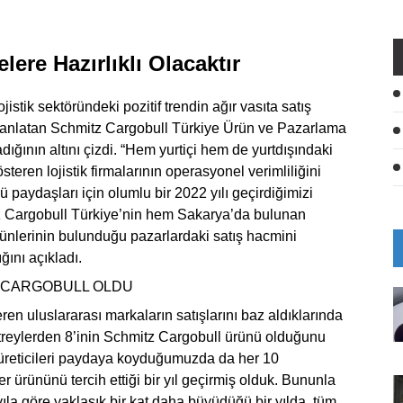
ere Hazırlıklı Olacaktır
ojistik sektöründeki pozitif trendin ağır vasıta satış
ni anlatan Schmitz Cargobull Türkiye Ürün ve Pazarlama
ğının altını çizdi. “Hem yurtiçi hem de yurtdışındaki
eren lojistik firmalarının operasyonel verimliliğini
ü paydaşları için olumlu bir 2022 yılı geçirdiğimizi
itz Cargobull Türkiye’nin hem Sakarya’da bulunan
ürünlerinin bulunduğu pazarlardaki satış hacmini
ını açıkladı.
Z CARGOBULL OLDU
teren uluslararası markaların satışlarını baz aldıklarında
ik treylerden 8’inin Schmitz Cargobull ürünü olduğunu
i üreticileri paydaya koyduğumuzda da her 10
er ürününü tercih ettiği bir yıl geçirmiş olduk. Bununla
 yıla göre yaklaşık bir kat daha büyüdüğü bir yılda, tüm