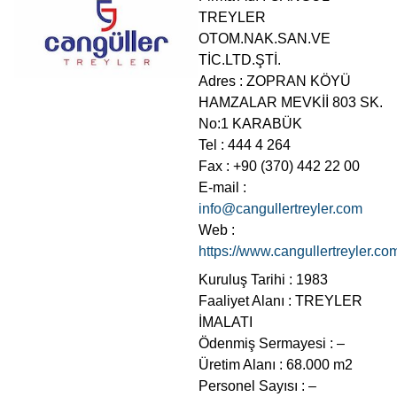
TREYLER
OTOM.NAK.SAN.VE
TİC.LTD.ŞTİ.
Adres : ZOPRAN KÖYÜ
HAMZALAR MEVKİİ 803 SK.
No:1 KARABÜK
Tel : 444 4 264
Fax : +90 (370) 442 22 00
E-mail :
info@cangullertreyler.com
Web :
https://www.cangullertreyler.co
Kuruluş Tarihi : 1983
Faaliyet Alanı : TREYLER
İMALATI
Ödenmiş Sermayesi : –
Üretim Alanı : 68.000 m2
Personel Sayısı : –