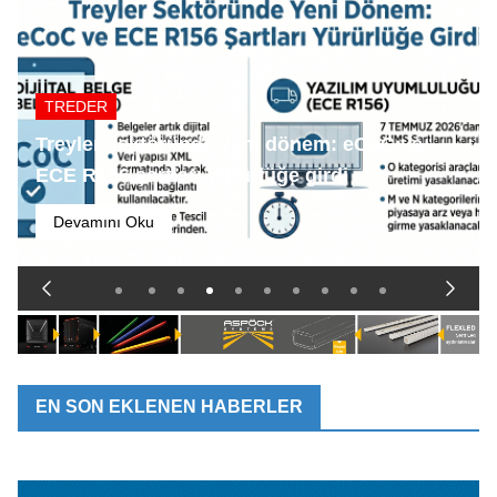
TREDER
Treyler sektöründe yeni dönem: eCoC ve
ECE R156 şartları yürürlüğe girdi
Devamını Oku
EN SON EKLENEN HABERLER