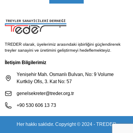
TREDER olarak, üyelerimiz arasındaki ișbirliğini güçlendirerek
treyler sanayini ve üretimini geliștirmeyi hedeflemekteyiz.
İletişim Bilgilerimiz
Yenișehir Mah. Osmanlı Bulvarı, No: 9 Volume
Kurtköy Ofis, 3. Kat No: 57
genelsekreter@treder.org.tr
+90 530 606 13 73
Her hakkı saklıdır. Copyright © 2024 - TREDER